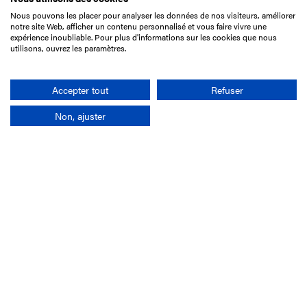
Nous pouvons les placer pour analyser les données de nos visiteurs, améliorer
15 Boulevard de Douaumont
notre site Web, afficher un contenu personnalisé et vous faire vivre une
75017 Paris
expérience inoubliable. Pour plus d'informations sur les cookies que nous
utilisons, ouvrez les paramètres.
01 49 10 20 29
Rechercher
Accepter tout
Refuser
Non, ajuster
L'entreprise
Mission France Galop
Gouvernance
Baromètre du Galop
Comptes sociaux
Comprendre les courses
Docuthèque
Métiers
Offres d'emploi