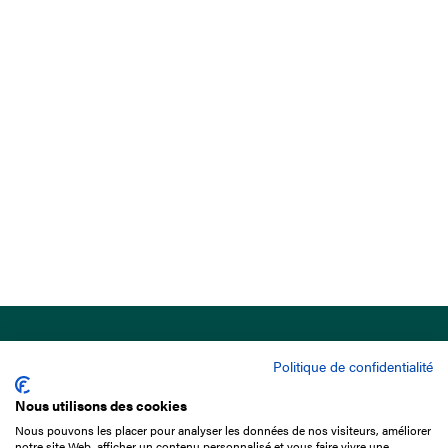
Politique de confidentialité
Nous utilisons des cookies
Nous pouvons les placer pour analyser les données de nos visiteurs, améliorer
15 Boulevard de Douaumont
notre site Web, afficher un contenu personnalisé et vous faire vivre une