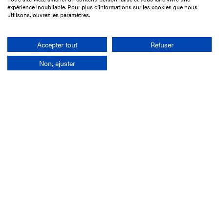
75017 Paris
expérience inoubliable. Pour plus d'informations sur les cookies que nous
utilisons, ouvrez les paramètres.
01 49 10 20 29
Rechercher
Accepter tout
Refuser
Non, ajuster
L'entreprise
Mission France Galop
Gouvernance
Baromètre du Galop
Comptes sociaux
Comprendre les courses
Docuthèque
Métiers
Offres d'emploi
Offres de stage
Appel d'offres