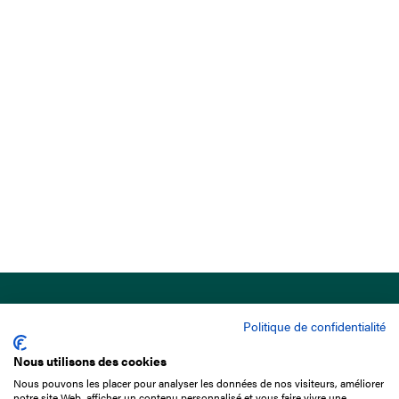
Politique de confidentialité
Nous utilisons des cookies
Nous pouvons les placer pour analyser les données de nos visiteurs, améliorer
15 Boulevard de Douaumont
notre site Web, afficher un contenu personnalisé et vous faire vivre une