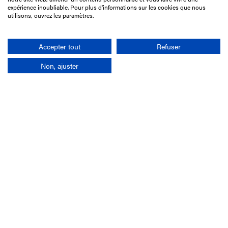
75017 Paris
expérience inoubliable. Pour plus d'informations sur les cookies que nous
utilisons, ouvrez les paramètres.
01 49 10 20 29
Rechercher
Accepter tout
Refuser
Non, ajuster
L'entreprise
Mission France Galop
Gouvernance
Baromètre du Galop
Comptes sociaux
Comprendre les courses
Docuthèque
Métiers
Offres d'emploi
Offres de stage
Appel d'offres