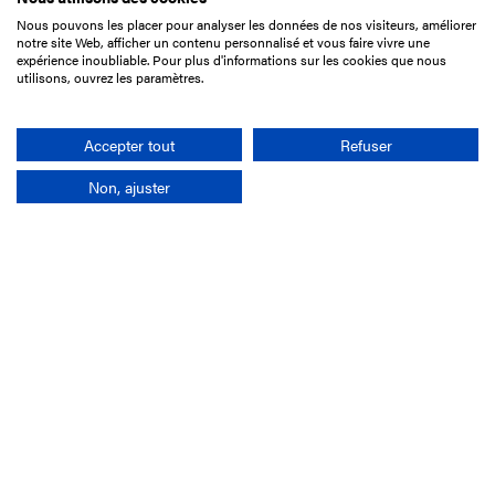
Nous pouvons les placer pour analyser les données de nos visiteurs, améliorer
15 Boulevard de Douaumont
notre site Web, afficher un contenu personnalisé et vous faire vivre une
75017 Paris
expérience inoubliable. Pour plus d'informations sur les cookies que nous
utilisons, ouvrez les paramètres.
01 49 10 20 29
Rechercher
Accepter tout
Refuser
Non, ajuster
L'entreprise
Mission France Galop
Gouvernance
Baromètre du Galop
Comptes sociaux
Comprendre les courses
Docuthèque
Métiers
Offres d'emploi