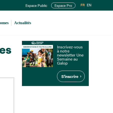
FR
EN
Espace Public
Espace Pro
romes
Actualités
les
Inscrivez-vous
à notre
newsletter Une
Semaine au
Galop
S'inscrire