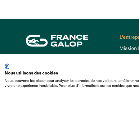
L'entrep
Mission 
Gouvern
15 Boulevard de Douaumont
Baromètr
75017 Paris
Nous utilisons des cookies
Comptes
01 49 10 20 29
Nous pouvons les placer pour analyser les données de nos visiteurs, améliorer not
Comprend
vivre une expérience inoubliable. Pour plus d'informations sur les cookies que nou
Rechercher
Docuthè
Métiers
Offres d
Offres d
Appel d'o
Partenai