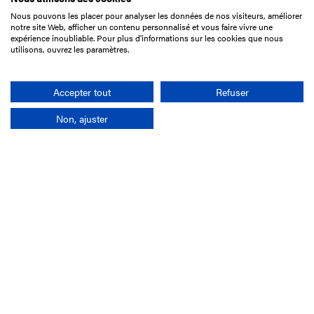
Nous pouvons les placer pour analyser les données de nos visiteurs, améliorer
15 Boulevard de Douaumont
notre site Web, afficher un contenu personnalisé et vous faire vivre une
75017 Paris
expérience inoubliable. Pour plus d'informations sur les cookies que nous
utilisons, ouvrez les paramètres.
01 49 10 20 29
Rechercher
Accepter tout
Refuser
Non, ajuster
L'entreprise
Mission France Galop
Gouvernance
Baromètre du Galop
Comptes sociaux
Comprendre les courses
Docuthèque
Métiers
Offres d'emploi