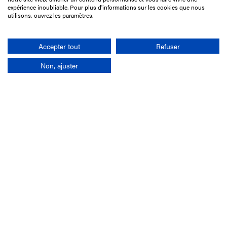
75017 Paris
expérience inoubliable. Pour plus d'informations sur les cookies que nous
utilisons, ouvrez les paramètres.
01 49 10 20 29
Rechercher
Accepter tout
Refuser
Non, ajuster
L'entreprise
Mission France Galop
Gouvernance
Baromètre du Galop
Comptes sociaux
Comprendre les courses
Docuthèque
Métiers
Offres d'emploi
Offres de stage
Appel d'offres