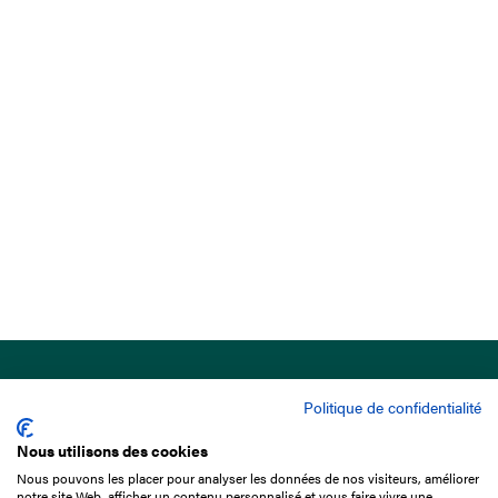
Politique de confidentialité
Nous utilisons des cookies
Nous pouvons les placer pour analyser les données de nos visiteurs, améliorer
15 Boulevard de Douaumont
notre site Web, afficher un contenu personnalisé et vous faire vivre une