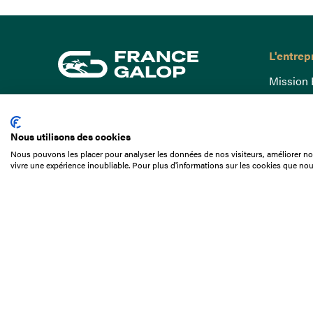
L'entrep
Mission 
Gouvern
15 Boulevard de Douaumont
Baromètr
75017 Paris
Nous utilisons des cookies
Comptes
01 49 10 20 29
Nous pouvons les placer pour analyser les données de nos visiteurs, améliorer not
Comprend
vivre une expérience inoubliable. Pour plus d'informations sur les cookies que nou
Rechercher
Docuthè
Métiers
Offres d
Offres d
Appel d'o
Partenai