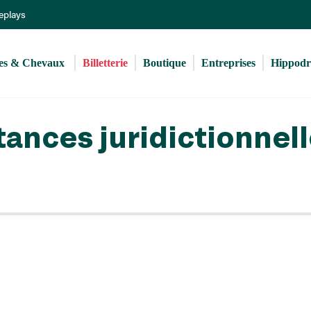
Aller
Replays
au
contenu
principal
s & Chevaux 
Billetterie
Boutique
Entreprises
Hippod
tances juridictionnel