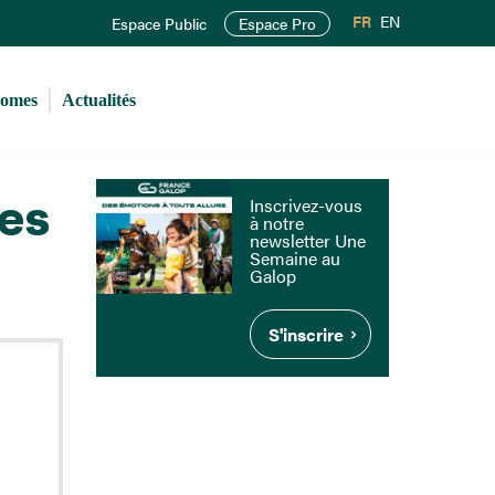
FR
EN
Espace Public
Espace Pro
romes
Actualités
les
Inscrivez-vous
à notre
newsletter Une
Semaine au
Galop
S'inscrire