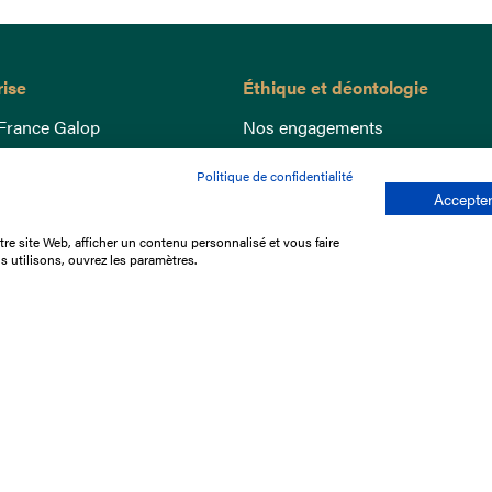
rise
Éthique et déontologie
France Galop
Nos engagements
ance
Lutte anti-dopage
Politique de confidentialité
e du Galop
Bien être equin
Accepter
 sociaux
Index Egalité Femmes-Hommes
re site Web, afficher un contenu personnalisé et vous faire
re les courses
Jeu responsable
s utilisons, ouvrez les paramètres.
que
'emploi
e stage
ffres
res