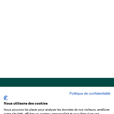
Politique de confidentialité
Nous utilisons des cookies
Nous pouvons les placer pour analyser les données de nos visiteurs, améliorer
15 Boulevard de Douaumont
notre site Web, afficher un contenu personnalisé et vous faire vivre une