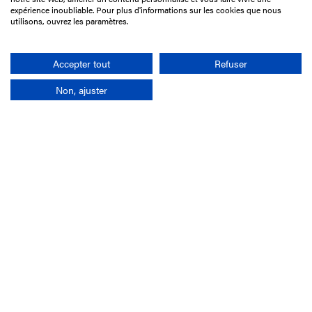
75017 Paris
expérience inoubliable. Pour plus d'informations sur les cookies que nous
utilisons, ouvrez les paramètres.
01 49 10 20 29
Rechercher
Accepter tout
Refuser
Non, ajuster
L'entreprise
Mission France Galop
Gouvernance
Baromètre du Galop
Comptes sociaux
Comprendre les courses
Docuthèque
Métiers
Offres d'emploi
Offres de stage
Appel d'offres