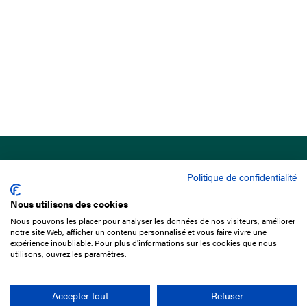
Politique de confidentialité
Nous utilisons des cookies
Nous pouvons les placer pour analyser les données de nos visiteurs, améliorer
15 Boulevard de Douaumont
notre site Web, afficher un contenu personnalisé et vous faire vivre une
75017 Paris
expérience inoubliable. Pour plus d'informations sur les cookies que nous
utilisons, ouvrez les paramètres.
01 49 10 20 29
Rechercher
Accepter tout
Refuser