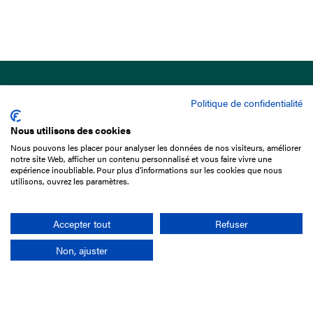
Politique de confidentialité
Nous utilisons des cookies
Nous pouvons les placer pour analyser les données de nos visiteurs, améliorer
15 Boulevard de Douaumont
notre site Web, afficher un contenu personnalisé et vous faire vivre une
75017 Paris
expérience inoubliable. Pour plus d'informations sur les cookies que nous
utilisons, ouvrez les paramètres.
01 49 10 20 29
Rechercher
Accepter tout
Refuser
Non, ajuster
L'entreprise
Mission France Galop