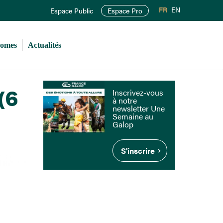
FR
EN
Espace Public
Espace Pro
romes
Actualités
(6
Inscrivez-vous
à notre
newsletter Une
Semaine au
Galop
S'inscrire