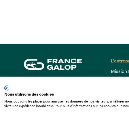
L'entrep
Mission 
Gouvern
15 Boulevard de Douaumont
Baromètr
75017 Paris
Nous utilisons des cookies
Comptes
01 49 10 20 29
Nous pouvons les placer pour analyser les données de nos visiteurs, améliorer not
Comprend
vivre une expérience inoubliable. Pour plus d'informations sur les cookies que nou
Rechercher
Docuthè
Métiers
Offres d