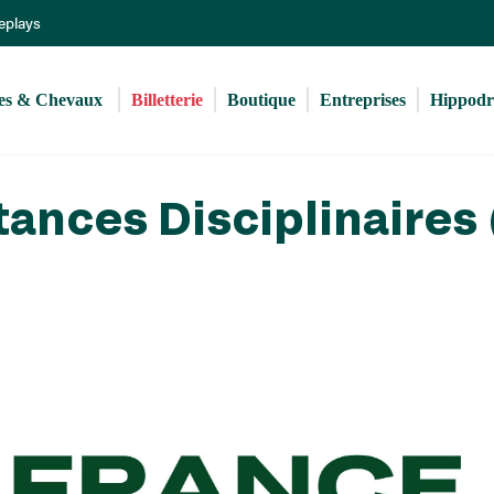
Aller
Replays
au
contenu
principal
s & Chevaux 
Billetterie
Boutique
Entreprises
Hippod
tances Disciplinaires 