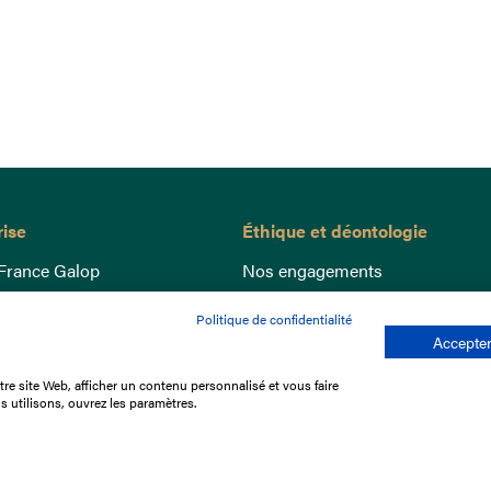
rise
Éthique et déontologie
France Galop
Nos engagements
ance
Lutte anti-dopage
Politique de confidentialité
e du Galop
Bien être equin
Accepter
 sociaux
Index Egalité Femmes-Hommes
re site Web, afficher un contenu personnalisé et vous faire
re les courses
Jeu responsable
s utilisons, ouvrez les paramètres.
que
'emploi