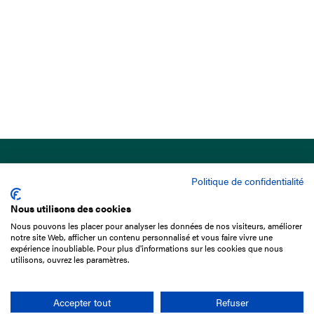
Politique de confidentialité
Nous utilisons des cookies
Nous pouvons les placer pour analyser les données de nos visiteurs, améliorer
15 Boulevard de Douaumont
notre site Web, afficher un contenu personnalisé et vous faire vivre une
75017 Paris
expérience inoubliable. Pour plus d'informations sur les cookies que nous
utilisons, ouvrez les paramètres.
01 49 10 20 29
Rechercher
Accepter tout
Refuser