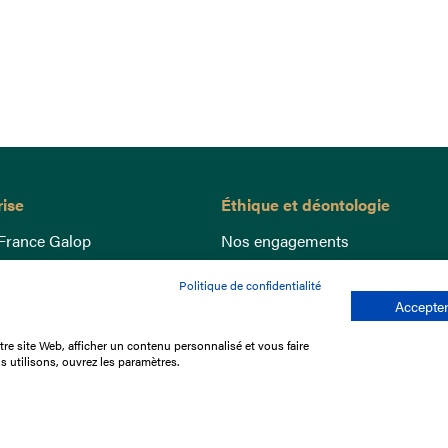
rise
Éthique et déontologie
France Galop
Nos engagements
ance
Lutte anti-dopage
Politique de confidentialité
e du Galop
Bien être equin
Accepter
 sociaux
Index Egalité Femmes-Hommes
re site Web, afficher un contenu personnalisé et vous faire
re les courses
Jeu responsable
s utilisons, ouvrez les paramètres.
que
'emploi