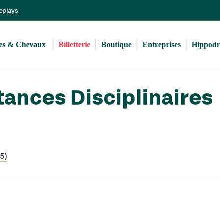
Aller
Replays
au
contenu
principal
s & Chevaux 
Billetterie
Boutique
Entreprises
Hippod
tances Disciplinaires
5)