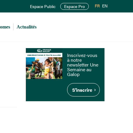
FR
EN
Espace Public
Espace Pro
romes
Actualités
Inscrivez-vous
à notre
newsletter Une
Semaine au
Galop
S'inscrire