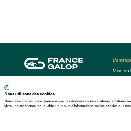
L'entrep
Mission 
Gouvern
15 Boulevard de Douaumont
Baromètr
75017 Paris
Nous utilisons des cookies
Comptes
01 49 10 20 29
Nous pouvons les placer pour analyser les données de nos visiteurs, améliorer not
Comprend
vivre une expérience inoubliable. Pour plus d'informations sur les cookies que nou
Rechercher
Docuthè
Métiers
Offres d