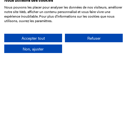
Nous utilisons des cookies
Nous pouvons les placer pour analyser les données de nos visiteurs, améliorer
15 Boulevard de Douaumont
notre site Web, afficher un contenu personnalisé et vous faire vivre une
75017 Paris
expérience inoubliable. Pour plus d'informations sur les cookies que nous
utilisons, ouvrez les paramètres.
01 49 10 20 29
Rechercher
Accepter tout
Refuser
Non, ajuster
L'entreprise
Mission France Galop
Gouvernance
Baromètre du Galop
Comptes sociaux
Comprendre les courses
Docuthèque
Métiers
Offres d'emploi