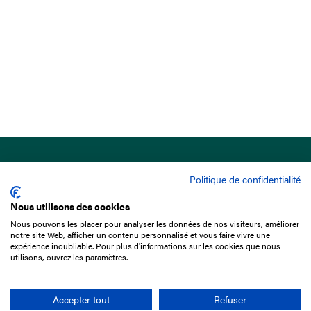
Politique de confidentialité
Nous utilisons des cookies
Nous pouvons les placer pour analyser les données de nos visiteurs, améliorer
15 Boulevard de Douaumont
notre site Web, afficher un contenu personnalisé et vous faire vivre une
75017 Paris
expérience inoubliable. Pour plus d'informations sur les cookies que nous
utilisons, ouvrez les paramètres.
01 49 10 20 29
Rechercher
Accepter tout
Refuser