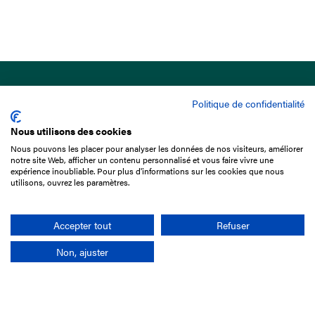
Politique de confidentialité
Nous utilisons des cookies
Nous pouvons les placer pour analyser les données de nos visiteurs, améliorer
15 Boulevard de Douaumont
notre site Web, afficher un contenu personnalisé et vous faire vivre une
75017 Paris
expérience inoubliable. Pour plus d'informations sur les cookies que nous
utilisons, ouvrez les paramètres.
01 49 10 20 29
Rechercher
Accepter tout
Refuser
Non, ajuster
L'entreprise
Mission France Galop