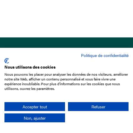
Politique de confidentialité
Nous utilisons des cookies
Nous pouvons les placer pour analyser les données de nos visiteurs, améliorer
15 Boulevard de Douaumont
notre site Web, afficher un contenu personnalisé et vous faire vivre une
75017 Paris
expérience inoubliable. Pour plus d'informations sur les cookies que nous
utilisons, ouvrez les paramètres.
01 49 10 20 29
Rechercher
Accepter tout
Refuser
Non, ajuster
L'entreprise