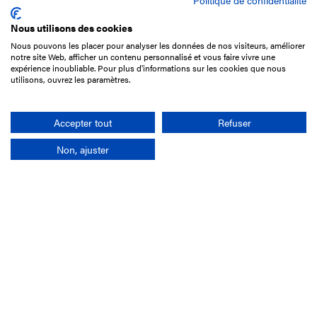
Politique de confidentialité
Nous utilisons des cookies
Nous pouvons les placer pour analyser les données de nos visiteurs, améliorer
15 Boulevard de Douaumont
notre site Web, afficher un contenu personnalisé et vous faire vivre une
75017 Paris
expérience inoubliable. Pour plus d'informations sur les cookies que nous
utilisons, ouvrez les paramètres.
01 49 10 20 29
Rechercher
Accepter tout
Refuser
Non, ajuster
L'entreprise
Mission France Galop
Gouvernance
Baromètre du Galop
Comptes sociaux
Comprendre les courses
Docuthèque
Métiers