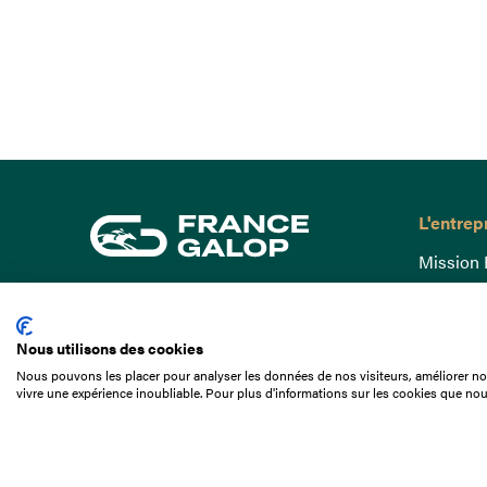
L'entrep
Mission 
Gouvern
15 Boulevard de Douaumont
Baromètr
75017 Paris
Nous utilisons des cookies
Comptes
01 49 10 20 29
Nous pouvons les placer pour analyser les données de nos visiteurs, améliorer not
Comprend
vivre une expérience inoubliable. Pour plus d'informations sur les cookies que nou
Rechercher
Docuthè
Métiers
Offres d