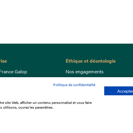
rise
Éthique et déontologie
France Galop
Nos engagements
ance
Lutte anti-dopage
Politique de confidentialité
e du Galop
Bien être equin
Accepter
 sociaux
Index Egalité Femmes-Hommes
re site Web, afficher un contenu personnalisé et vous faire
re les courses
Jeu responsable
s utilisons, ouvrez les paramètres.
que
'emploi