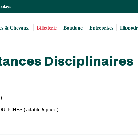
Aller
Replays
au
contenu
principal
s & Chevaux 
Billetterie
Boutique
Entreprises
Hippod
tances Disciplinaires
)
LICHES (valable 5 jours) :