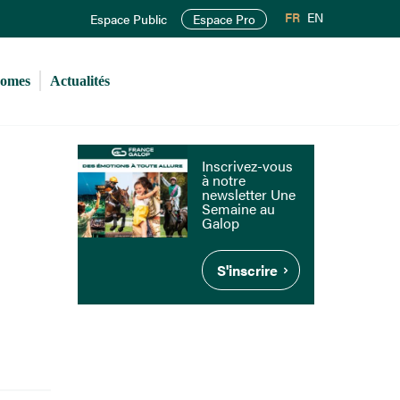
FR
EN
Espace Public
Espace Pro
romes
Actualités
Inscrivez-vous
à notre
newsletter Une
Semaine au
Galop
S'inscrire