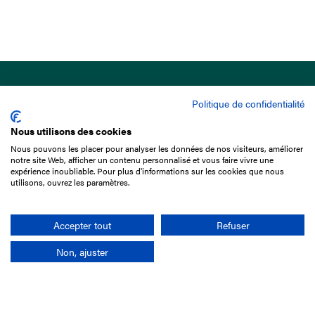
Politique de confidentialité
Nous utilisons des cookies
Nous pouvons les placer pour analyser les données de nos visiteurs, améliorer
15 Boulevard de Douaumont
notre site Web, afficher un contenu personnalisé et vous faire vivre une
75017 Paris
expérience inoubliable. Pour plus d'informations sur les cookies que nous
utilisons, ouvrez les paramètres.
01 49 10 20 29
Rechercher
Accepter tout
Refuser
Non, ajuster
L'entreprise
Mission France Galop