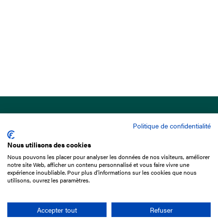
Politique de confidentialité
Nous utilisons des cookies
Nous pouvons les placer pour analyser les données de nos visiteurs, améliorer
15 Boulevard de Douaumont
notre site Web, afficher un contenu personnalisé et vous faire vivre une
75017 Paris
expérience inoubliable. Pour plus d'informations sur les cookies que nous
utilisons, ouvrez les paramètres.
01 49 10 20 29
Rechercher
Accepter tout
Refuser