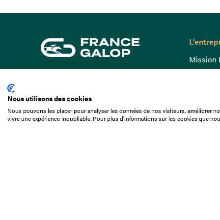
L'entrep
Mission 
Gouvern
15 Boulevard de Douaumont
Baromètr
75017 Paris
Nous utilisons des cookies
Comptes
01 49 10 20 29
Nous pouvons les placer pour analyser les données de nos visiteurs, améliorer not
Comprend
vivre une expérience inoubliable. Pour plus d'informations sur les cookies que nou
Rechercher
Docuthè
Métiers
Offres d
Offres d
Appel d'o
Partenai