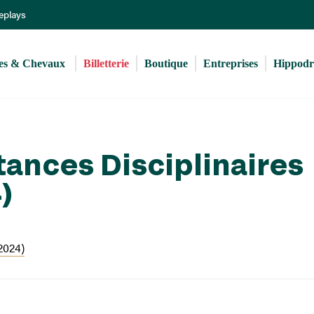
Aller
Replays
au
contenu
principal
s & Chevaux 
Billetterie
Boutique
Entreprises
Hippod
tances Disciplinaires
)
2024)