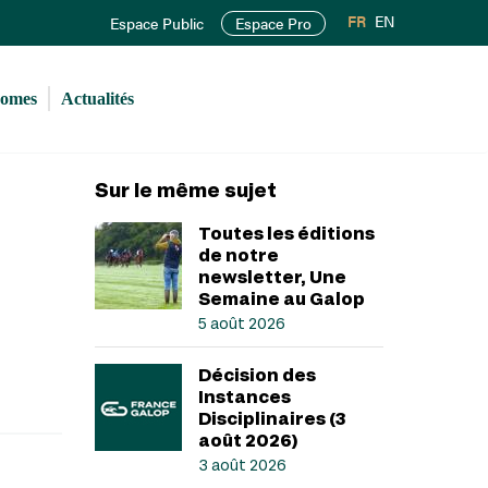
FR
EN
Espace Public
Espace Pro
romes
Actualités
Sur le même sujet
Toutes les éditions
de notre
newsletter, Une
Semaine au Galop
5 août 2026
Décision des
Instances
Disciplinaires (3
août 2026)
3 août 2026