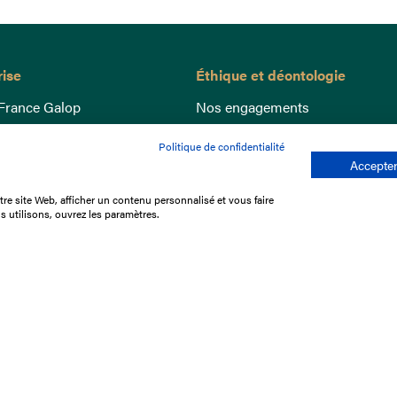
rise
Éthique et déontologie
France Galop
Nos engagements
ance
Lutte anti-dopage
Politique de confidentialité
e du Galop
Bien être equin
Accepter
 sociaux
Index Egalité Femmes-Hommes
re site Web, afficher un contenu personnalisé et vous faire
re les courses
Jeu responsable
s utilisons, ouvrez les paramètres.
que
'emploi
e stage
ffres
res