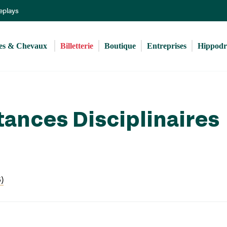
Aller
Replays
au
contenu
principal
s & Chevaux 
Billetterie
Boutique
Entreprises
Hippod
tances Disciplinaires
)