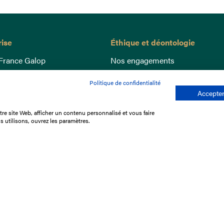
rise
Éthique et déontologie
France Galop
Nos engagements
ance
Lutte anti-dopage
Politique de confidentialité
e du Galop
Bien être equin
Accepter
 sociaux
Index Egalité Femmes-Hommes
re site Web, afficher un contenu personnalisé et vous faire
re les courses
Jeu responsable
s utilisons, ouvrez les paramètres.
que
'emploi
e stage
ffres
res