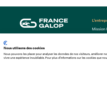
L'entrep
Mission 
Gouvern
15 Boulevard de Douaumont
Baromètr
75017 Paris
Nous utilisons des cookies
Comptes
01 49 10 20 29
Nous pouvons les placer pour analyser les données de nos visiteurs, améliorer not
Comprend
vivre une expérience inoubliable. Pour plus d'informations sur les cookies que nou
Rechercher
Docuthè
Métiers
Offres d
Offres d
Appel d'o
Partenai