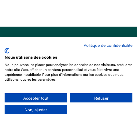
Politique de confidentialité
Nous utilisons des cookies
Nous pouvons les placer pour analyser les données de nos visiteurs, améliorer
15 Boulevard de Douaumont
notre site Web, afficher un contenu personnalisé et vous faire vivre une
75017 Paris
expérience inoubliable. Pour plus d'informations sur les cookies que nous
utilisons, ouvrez les paramètres.
01 49 10 20 29
Rechercher
Accepter tout
Refuser
Non, ajuster
L'entreprise
Mission France Galop