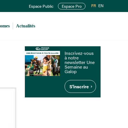
FR
EN
Espace Public
Espace Pro
romes
Actualités
Inscrivez-vous
à notre
newsletter Une
Semaine au
Galop
S'inscrire