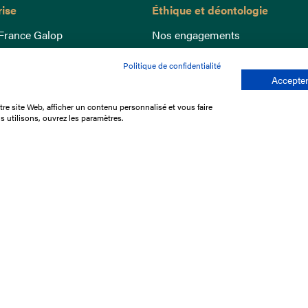
rise
Éthique et déontologie
France Galop
Nos engagements
ance
Lutte anti-dopage
Politique de confidentialité
e du Galop
Bien être equin
Accepter
 sociaux
Index Egalité Femmes-Hommes
re site Web, afficher un contenu personnalisé et vous faire
re les courses
Jeu responsable
s utilisons, ouvrez les paramètres.
que
'emploi
e stage
ffres
res
tacter
Mentions légales
Protection des don