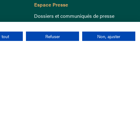
Espace Presse
Dossiers et communiqués de presse
 tout
Refuser
Non, ajuster
nées personnelles
CGU
Cookies