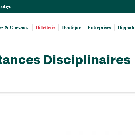
Aller
Replays
au
contenu
principal
s & Chevaux 
Billetterie
Boutique
Entreprises
Hippod
tances Disciplinaires