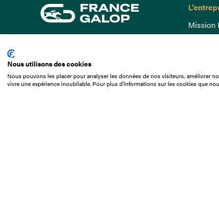
L'entrep
Mission 
Gouvern
15 Boulevard de Douaumont
Baromètr
75017 Paris
Nous utilisons des cookies
Comptes
01 49 10 20 29
Nous pouvons les placer pour analyser les données de nos visiteurs, améliorer not
Comprend
vivre une expérience inoubliable. Pour plus d'informations sur les cookies que nou
Rechercher
Docuthè
Métiers
Offres d
Offres d
Appel d'o
Partenai
Nous con