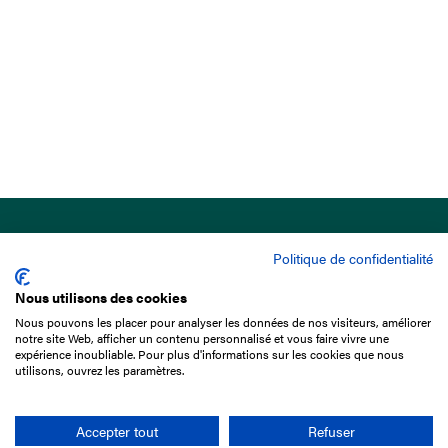
Politique de confidentialité
Nous utilisons des cookies
Nous pouvons les placer pour analyser les données de nos visiteurs, améliorer
15 Boulevard de Douaumont
notre site Web, afficher un contenu personnalisé et vous faire vivre une
75017 Paris
expérience inoubliable. Pour plus d'informations sur les cookies que nous
utilisons, ouvrez les paramètres.
01 49 10 20 29
Rechercher
Accepter tout
Refuser