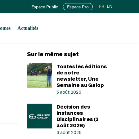
FR
EN
Espace Public
Espace Pro
romes
Actualités
Sur le même sujet
Toutes les éditions
de notre
newsletter, Une
Semaine au Galop
5 août 2026
Décision des
Instances
Disciplinaires (3
août 2026)
3 août 2026