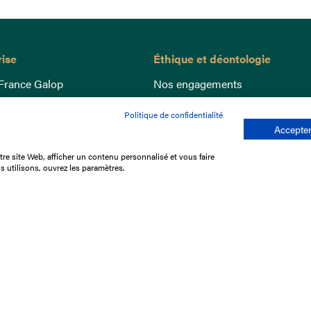
rise
Éthique et déontologie
France Galop
Nos engagements
ance
Lutte anti-dopage
Politique de confidentialité
e du Galop
Bien être equin
Accepter
 sociaux
Index Egalité Femmes-Hommes
re site Web, afficher un contenu personnalisé et vous faire
re les courses
Jeu responsable
s utilisons, ouvrez les paramètres.
que
'emploi
e stage
ffres
res