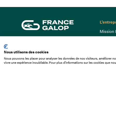
L'entrep
Mission 
Gouvern
15 Boulevard de Douaumont
Baromètr
75017 Paris
Nous utilisons des cookies
Comptes
01 49 10 20 29
Nous pouvons les placer pour analyser les données de nos visiteurs, améliorer not
Comprend
vivre une expérience inoubliable. Pour plus d'informations sur les cookies que nou
Rechercher
Docuthè
Métiers
Offres d
Offres d
Appel d'o
Partenai