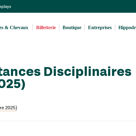
Aller
Replays
au
contenu
principal
s & Chevaux 
Billetterie
Boutique
Entreprises
Hippod
tances Disciplinaires
025)
re 2025)