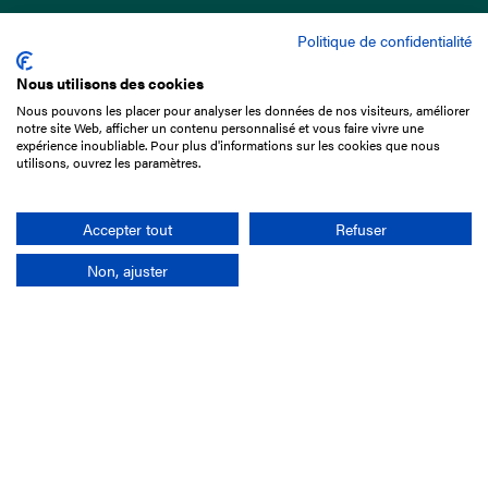
Politique de confidentialité
Nous utilisons des cookies
Nous pouvons les placer pour analyser les données de nos visiteurs, améliorer
15 Boulevard de Douaumont
notre site Web, afficher un contenu personnalisé et vous faire vivre une
75017 Paris
expérience inoubliable. Pour plus d'informations sur les cookies que nous
utilisons, ouvrez les paramètres.
01 49 10 20 29
Rechercher
Accepter tout
Refuser
Non, ajuster
L'entreprise
Mission France Galop
Gouvernance
Baromètre du Galop
Comptes sociaux
Comprendre les courses