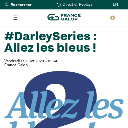
Rechercher
Aller
EN
Direct et Replays
au
contenu
principal
#DarleySeries :
Allez les bleus !
Vendredi 17 juillet 2020 - 12:54
France Galop