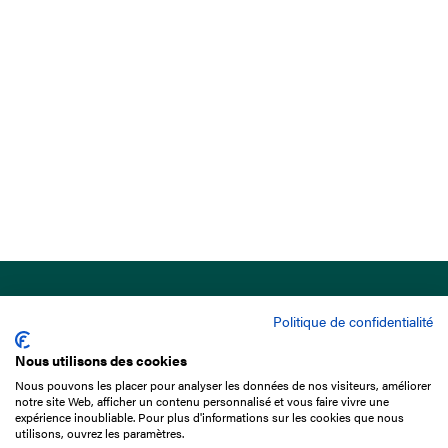
Politique de confidentialité
Nous utilisons des cookies
Nous pouvons les placer pour analyser les données de nos visiteurs, améliorer
15 Boulevard de Douaumont
notre site Web, afficher un contenu personnalisé et vous faire vivre une
75017 Paris
expérience inoubliable. Pour plus d'informations sur les cookies que nous
utilisons, ouvrez les paramètres.
01 49 10 20 29