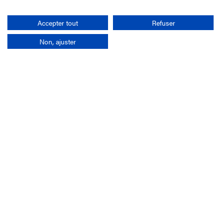
Rechercher
Accepter tout
Refuser
Non, ajuster
L'entreprise
Mission France Galop
Gouvernance
Baromètre du Galop
Comptes sociaux
Comprendre les courses
Docuthèque
Métiers
Offres d'emploi
Offres de stage
Appel d'offres
Partenaires