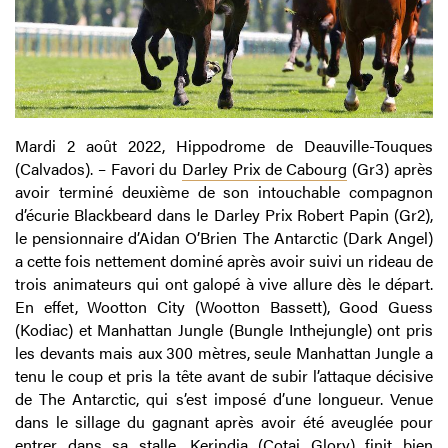
Mardi 2 août 2022, Hippodrome de Deauville-Touques
(Calvados). – Favori du
Darley Prix de Cabourg
(Gr3) après
avoir terminé deuxième de son intouchable compagnon
d’écurie Blackbeard dans le Darley Prix Robert Papin (Gr2),
le pensionnaire d’Aidan O’Brien The Antarctic (Dark Angel)
a cette fois nettement dominé après avoir suivi un rideau de
trois animateurs qui ont galopé à vive allure dès le départ.
En effet, Wootton City (Wootton Bassett), Good Guess
(Kodiac) et Manhattan Jungle (Bungle Inthejungle) ont pris
les devants mais aux 300 mètres, seule Manhattan Jungle a
tenu le coup et pris la tête avant de subir l’attaque décisive
de The Antarctic, qui s’est imposé d’une longueur. Venue
dans le sillage du gagnant après avoir été aveuglée pour
entrer dans sa stalle, Kerindia (Cotai Glory) finit bien