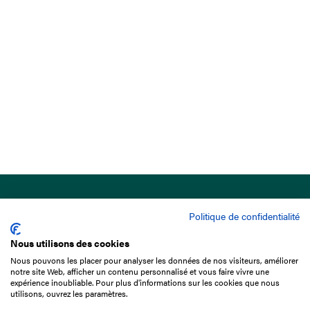
Politique de confidentialité
Nous utilisons des cookies
Nous pouvons les placer pour analyser les données de nos visiteurs, améliorer
15 Boulevard de Douaumont
notre site Web, afficher un contenu personnalisé et vous faire vivre une
75017 Paris
expérience inoubliable. Pour plus d'informations sur les cookies que nous
utilisons, ouvrez les paramètres.
01 49 10 20 29