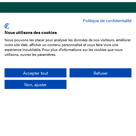
Politique de confidentialité
Nous utilisons des cookies
Nous pouvons les placer pour analyser les données de nos visiteurs, améliorer
15 Boulevard de Douaumont
notre site Web, afficher un contenu personnalisé et vous faire vivre une
75017 Paris
expérience inoubliable. Pour plus d'informations sur les cookies que nous
utilisons, ouvrez les paramètres.
01 49 10 20 29
Rechercher
Accepter tout
Refuser
Non, ajuster
L'entreprise
Mission France Galop
Gouvernance
Baromètre du Galop
Comptes sociaux