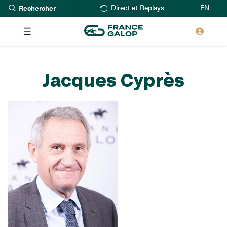
Rechercher
Aller
EN
Direct et Replays
au
contenu
principal
Jacques Cyprès