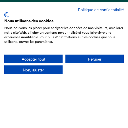
Politique de confidentialité
Nous utilisons des cookies
Nous pouvons les placer pour analyser les données de nos visiteurs, améliorer
15 Boulevard de Douaumont
notre site Web, afficher un contenu personnalisé et vous faire vivre une
75017 Paris
expérience inoubliable. Pour plus d'informations sur les cookies que nous
utilisons, ouvrez les paramètres.
01 49 10 20 29
Rechercher
Accepter tout
Refuser
Non, ajuster
L'entreprise
Mission France Galop
Gouvernance
Baromètre du Galop
Comptes sociaux
Comprendre les courses
Docuthèque