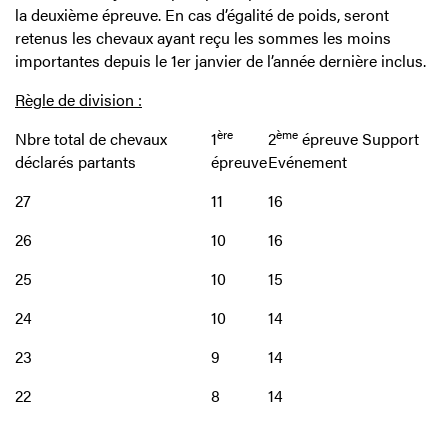
la deuxième épreuve. En cas d’égalité de poids, seront
retenus les chevaux ayant reçu les sommes les moins
importantes depuis le 1er janvier de l’année dernière inclus.
Règle de division :
ère
ème
Nbre total de chevaux
1
2
épreuve Support
déclarés partants
épreuve
Evénement
27
11
16
26
10
16
25
10
15
24
10
14
23
9
14
22
8
14