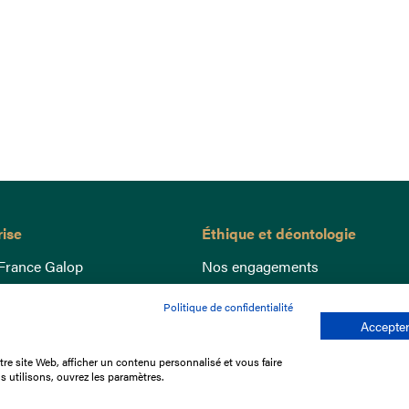
rise
Éthique et déontologie
France Galop
Nos engagements
ance
Lutte anti-dopage
Politique de confidentialité
e du Galop
Bien être equin
Accepter
 sociaux
Index Egalité Femmes-Hommes
re site Web, afficher un contenu personnalisé et vous faire
re les courses
Jeu responsable
s utilisons, ouvrez les paramètres.
que