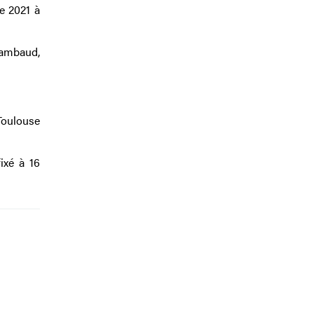
re 2021 à
Rambaud,
 Toulouse
ixé à 16