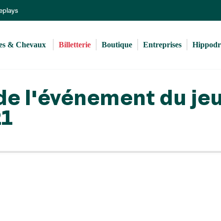
Aller
Replays
au
contenu
principal
s & Chevaux 
Billetterie
Boutique
Entreprises
Hippod
de l'événement du je
21