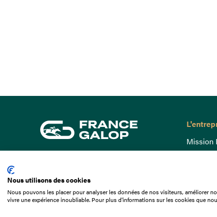
L'entrep
Mission 
Gouvern
15 Boulevard de Douaumont
Baromètr
75017 Paris
Nous utilisons des cookies
Comptes
01 49 10 20 29
Nous pouvons les placer pour analyser les données de nos visiteurs, améliorer not
Comprend
vivre une expérience inoubliable. Pour plus d'informations sur les cookies que nou
Rechercher
Docuthè