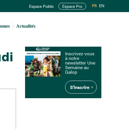
FR
EN
Espace Public
Espace Pro
romes
Actualités
udi
Inscrivez-vous
à notre
newsletter Une
Semaine au
Galop
S'inscrire