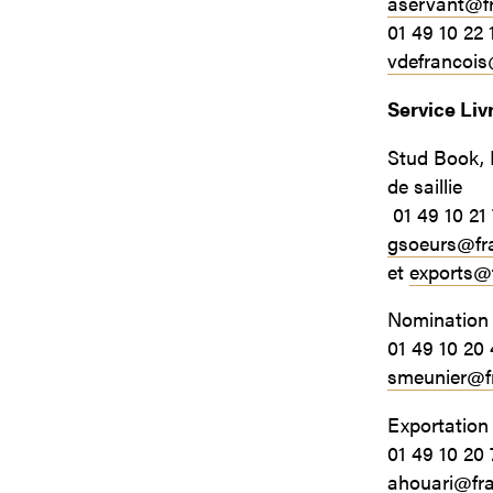
aservant@f
01 49 10 22 
vdefrancoi
Service Liv
Stud Book, D
de saillie
01 49 10 21
gsoeurs@fr
et
exports@
Nomination
01 49 10 20 
smeunier@f
Exportation 
01 49 10 20 
ahouari@fr