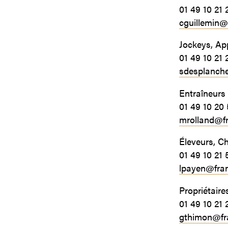
01 49 10 21 
cguillemin@
Jockeys, App
01 49 10 21 
sdesplanch
Entraîneurs
01 49 10 20
mrolland@f
Éleveurs, C
01 49 10 21 
lpayen@fra
Propriétaire
01 49 10 21 
gthimon@fr