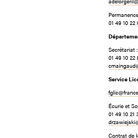
adelorgeril
Permanence 
01 49 10 22 
Départemen
Secrétariat 
01 49 10 22 
cmaingaud@
Service Li
fglic@franc
Écurie et So
01 49 10 21 
drzawiejski
Contrat de l