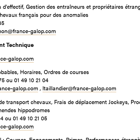
 d'effectif, Gestion des entraîneurs et propriétaires étran
hevaux français pour des anomalies
35
gnon@france-galop.com
nt Technique
nce-galop.com
obables, Horaires, Ordres de courses
75 ou 01 49 10 21 04
ance-galop.com
,
ltaillandier@france-galop.com
de transport chevaux, Frais de déplacement Jockeys, Pro
mendes hippodromes
14 ou 01 49 10 21 05
nce-galop.com
al : Courses, Engagements, Primes, Performances étrangè