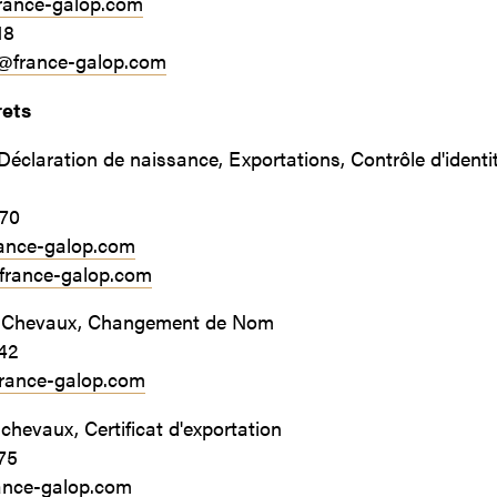
rance-galop.com
18
s@france-galop.com
rets
éclaration de naissance, Exportations, Contrôle d'identité
 70
ance-galop.com
france-galop.com
 Chevaux, Changement de Nom
42
rance-galop.com
chevaux, Certificat d'exportation
75
ance-galop.com