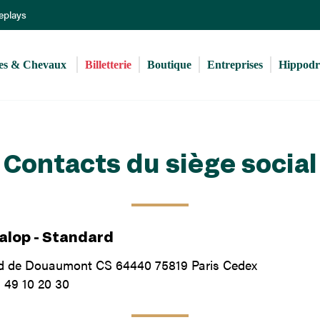
Aller
Replays
au
contenu
principal
s & Chevaux 
Billetterie
Boutique
Entreprises
Hippod
Contacts du siège social
alop - Standard
rd de Douaumont CS 64440 75819 Paris Cedex
1 49 10 20 30