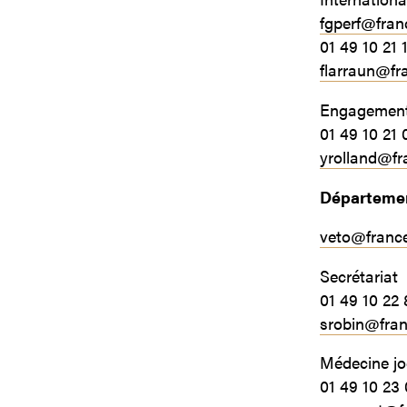
fgperf@fran
01 49 10 21 
flarraun@fr
Engagements
01 49 10 21 
yrolland@fr
Départemen
veto@franc
Secrétariat
01 49 10 22 
srobin@fra
Médecine j
01 49 10 23