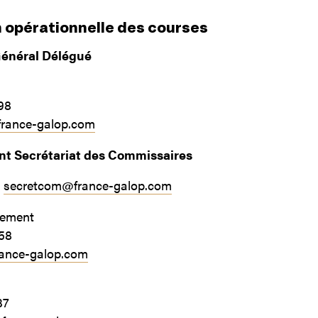
n opérationnelle des courses
Général Délégué
98
france-galop.com
t Secrétariat des Commissaires
:
secretcom@france-galop.com
tement
 58
rance-galop.com
37