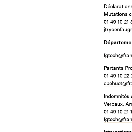
Déclarations
Mutations c
01 49 10 21 
jtryoenfau
Départeme
fgtech@fra
Partants Pr
01 49 10 22 
ebehuet@fr
Indemnités 
Verbaux, A
01 49 10 21 
fgtech@fra
Internation