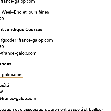
@france-galop.com
Week-End et jours fériés
00
t Juridique Courses
:
fgcode@france-galop.com
80
france-galop.com
cences
e-galop.com
ciété
36
@france-galop.com
ocation et d'association, agrément associé et bailleur