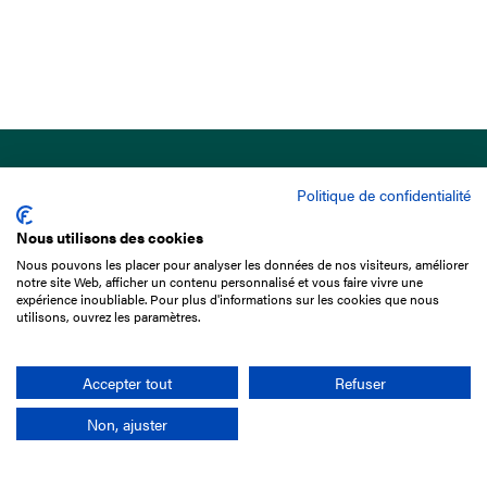
Politique de confidentialité
Nous utilisons des cookies
Nous pouvons les placer pour analyser les données de nos visiteurs, améliorer
15 Boulevard de Douaumont
notre site Web, afficher un contenu personnalisé et vous faire vivre une
75017 Paris
expérience inoubliable. Pour plus d'informations sur les cookies que nous
utilisons, ouvrez les paramètres.
01 49 10 20 29
Rechercher
Accepter tout
Refuser
Non, ajuster
L'entreprise