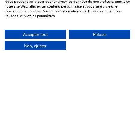
Nous pouvons les placer pour analyser les données de nos visiteurs, améliorer
15 Boulevard de Douaumont
notre site Web, afficher un contenu personnalisé et vous faire vivre une
75017 Paris
expérience inoubliable. Pour plus d'informations sur les cookies que nous
utilisons, ouvrez les paramètres.
01 49 10 20 29
Rechercher
Accepter tout
Refuser
Non, ajuster
L'entreprise
Mission France Galop
Gouvernance
Baromètre du Galop
Comptes sociaux
Comprendre les courses
Docuthèque
Métiers
Offres d'emploi
Offres de stage