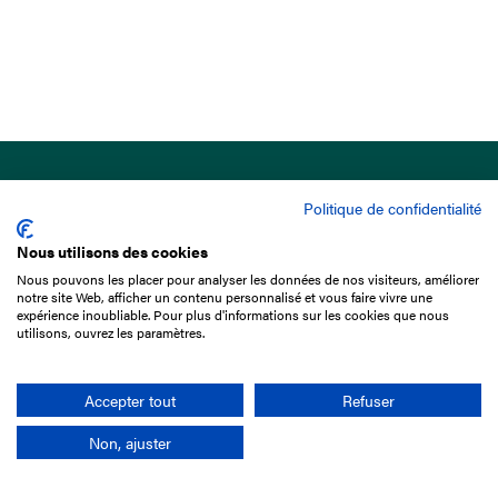
Politique de confidentialité
Nous utilisons des cookies
Nous pouvons les placer pour analyser les données de nos visiteurs, améliorer
15 Boulevard de Douaumont
notre site Web, afficher un contenu personnalisé et vous faire vivre une
75017 Paris
expérience inoubliable. Pour plus d'informations sur les cookies que nous
utilisons, ouvrez les paramètres.
01 49 10 20 29
Rechercher
Accepter tout
Refuser
Non, ajuster
L'entreprise