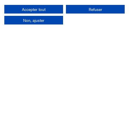
Rechercher
Accepter tout
Refuser
Non, ajuster
L'entreprise
Mission France Galop
Gouvernance
Baromètre du Galop
Comptes sociaux
Comprendre les courses
Docuthèque
Métiers
Offres d'emploi
Offres de stage
Appel d'offres
Partenaires