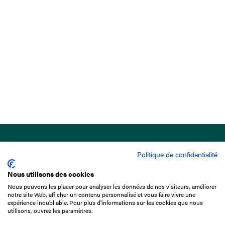
Politique de confidentialité
Nous utilisons des cookies
Nous pouvons les placer pour analyser les données de nos visiteurs, améliorer
15 Boulevard de Douaumont
notre site Web, afficher un contenu personnalisé et vous faire vivre une
75017 Paris
expérience inoubliable. Pour plus d'informations sur les cookies que nous
utilisons, ouvrez les paramètres.
01 49 10 20 29