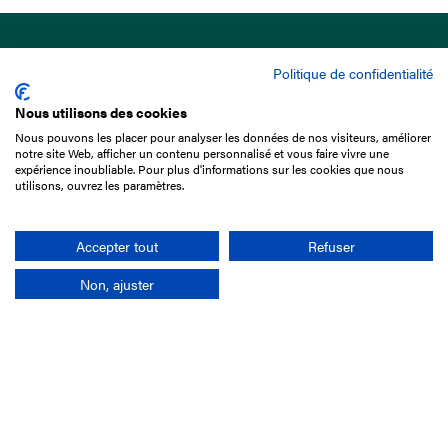
Politique de confidentialité
Nous utilisons des cookies
Nous pouvons les placer pour analyser les données de nos visiteurs, améliorer
15 Boulevard de Douaumont
notre site Web, afficher un contenu personnalisé et vous faire vivre une
75017 Paris
expérience inoubliable. Pour plus d'informations sur les cookies que nous
utilisons, ouvrez les paramètres.
01 49 10 20 29
Rechercher
Accepter tout
Refuser
Non, ajuster
L'entreprise
Mission France Galop
Gouvernance
Baromètre du Galop
Comptes sociaux