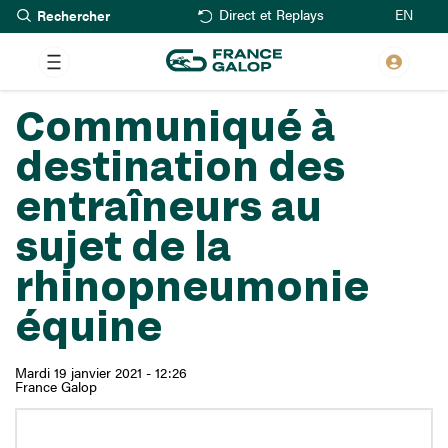
Rechercher
Aller
EN
Direct et Replays
au
contenu
principal
Communiqué à
destination des
entraîneurs au
sujet de la
rhinopneumonie
équine
Mardi 19 janvier 2021 - 12:26
France Galop