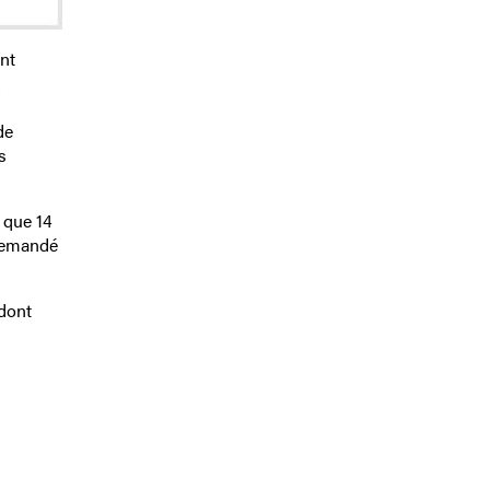
nt
de
s
r que 14
 demandé
 dont