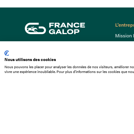
L'entrep
Mission 
Gouvern
15 Boulevard de Douaumont
Baromètr
75017 Paris
Nous utilisons des cookies
Comptes
01 49 10 20 29
Nous pouvons les placer pour analyser les données de nos visiteurs, améliorer not
Comprend
vivre une expérience inoubliable. Pour plus d'informations sur les cookies que nou
Rechercher
Docuthè
Métiers
Offres d
Offres d
Appel d'o
Partenai