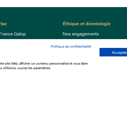
rise
Éthique et déontologie
France Galop
Nos engagements
ance
Lutte anti-dopage
Politique de confidentialité
e du Galop
Bien être equin
Accepter
 sociaux
Index Egalité Femmes-Hommes
re site Web, afficher un contenu personnalisé et vous faire
re les courses
Jeu responsable
s utilisons, ouvrez les paramètres.
que
'emploi
e stage
ffres
res