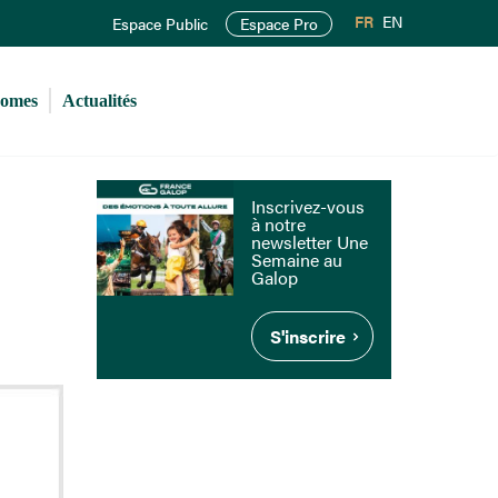
FR
EN
Espace Public
Espace Pro
romes
Actualités
Inscrivez-vous
à notre
newsletter Une
Semaine au
Galop
S'inscrire