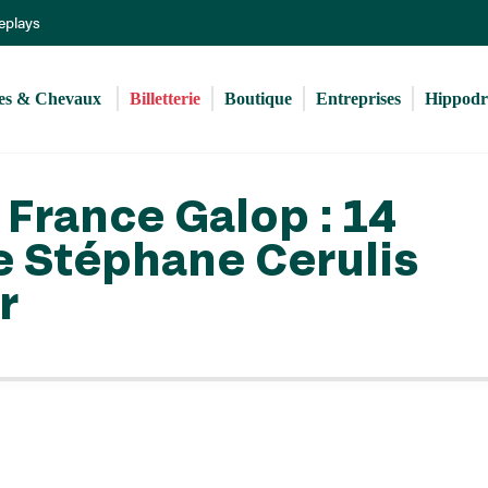
Aller
Replays
au
contenu
principal
s & Chevaux 
Billetterie
Boutique
Entreprises
Hippod
rance Galop : 14
e Stéphane Cerulis
r