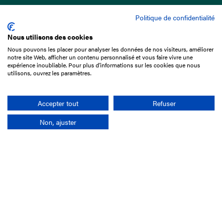
Politique de confidentialité
Nous utilisons des cookies
Nous pouvons les placer pour analyser les données de nos visiteurs, améliorer
15 Boulevard de Douaumont
notre site Web, afficher un contenu personnalisé et vous faire vivre une
75017 Paris
expérience inoubliable. Pour plus d'informations sur les cookies que nous
utilisons, ouvrez les paramètres.
01 49 10 20 29
Rechercher
Accepter tout
Refuser
Non, ajuster
L'entreprise
Mission France Galop
Gouvernance
Baromètre du Galop
Comptes sociaux
Comprendre les courses