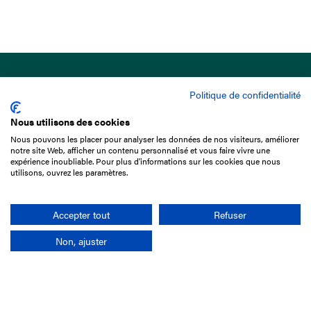
Politique de confidentialité
Nous utilisons des cookies
Nous pouvons les placer pour analyser les données de nos visiteurs, améliorer
15 Boulevard de Douaumont
notre site Web, afficher un contenu personnalisé et vous faire vivre une
75017 Paris
expérience inoubliable. Pour plus d'informations sur les cookies que nous
utilisons, ouvrez les paramètres.
01 49 10 20 29
Rechercher
Accepter tout
Refuser
Non, ajuster
L'entreprise
Mission France Galop
Gouvernance