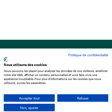
Politique de confidentialité
Nous utilisons des cookies
Nous pouvons les placer pour analyser les données de nos visiteurs, améliorer
15 Boulevard de Douaumont
notre site Web, afficher un contenu personnalisé et vous faire vivre une
75017 Paris
expérience inoubliable. Pour plus d'informations sur les cookies que nous
utilisons, ouvrez les paramètres.
01 49 10 20 29
Rechercher
Accepter tout
Refuser
Non, ajuster