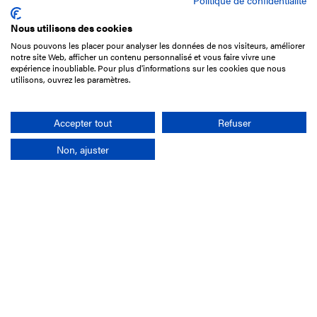
Politique de confidentialité
Nous utilisons des cookies
Nous pouvons les placer pour analyser les données de nos visiteurs, améliorer
15 Boulevard de Douaumont
notre site Web, afficher un contenu personnalisé et vous faire vivre une
75017 Paris
expérience inoubliable. Pour plus d'informations sur les cookies que nous
utilisons, ouvrez les paramètres.
01 49 10 20 29
Rechercher
Accepter tout
Refuser
Non, ajuster
L'entreprise
Mission France Galop
Gouvernance
Baromètre du Galop
Comptes sociaux
Comprendre les courses
Docuthèque
Métiers