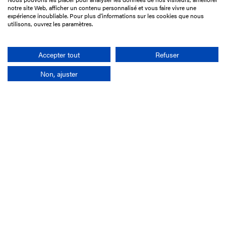
15 Boulevard de Douaumont
notre site Web, afficher un contenu personnalisé et vous faire vivre une
75017 Paris
expérience inoubliable. Pour plus d'informations sur les cookies que nous
utilisons, ouvrez les paramètres.
01 49 10 20 29
Rechercher
Accepter tout
Refuser
Non, ajuster
L'entreprise
Mission France Galop
Gouvernance
Baromètre du Galop
Comptes sociaux
Comprendre les courses
Docuthèque
Métiers
Offres d'emploi
Offres de stage