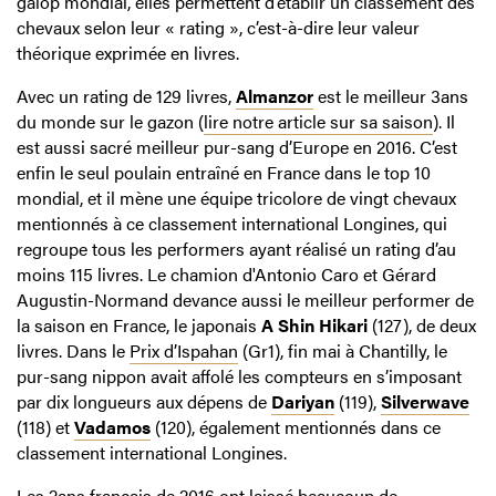
galop mondial, elles permettent d’établir un classement des
chevaux selon leur « rating », c’est-à-dire leur valeur
théorique exprimée en livres.
Avec un rating de 129 livres,
Almanzor
est le meilleur 3ans
du monde sur le gazon (
lire notre article sur sa saison
). Il
est aussi sacré meilleur pur-sang d’Europe en 2016. C’est
enfin le seul poulain entraîné en France dans le top 10
mondial, et il mène une équipe tricolore de vingt chevaux
mentionnés à ce classement international Longines, qui
regroupe tous les performers ayant réalisé un rating d’au
moins 115 livres. Le chamion d'Antonio Caro et Gérard
Augustin-Normand devance aussi le meilleur performer de
la saison en France, le japonais
A Shin Hikari
(127), de deux
livres. Dans le
Prix d’Ispahan
(Gr1), fin mai à Chantilly, le
pur-sang nippon avait affolé les compteurs en s’imposant
par dix longueurs aux dépens de
Dariyan
(119),
Silverwave
(118) et
Vadamos
(120), également mentionnés dans ce
classement international Longines.
Les 2ans français de 2016 ont laissé beaucoup de