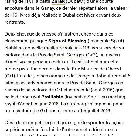
rating de 117. Il a battu
Zarak
(Dubawi) d’une courte
encolure dans le Ganay, ce dernier répétant alors la valeur
de 116 livres déjà réalisée à Dubai cet hiver devant deux
rentrants.
Deux chevaux de vitesse s’illustrent encore dans ce
classement puisque
Signs of Blessing
(Invincible Spirit)
établit sa nouvelle meilleure valeur à 118 livres lors de sa
victoire dans le
Prix de Saint-Georges
(Gr3), un niveau
d’une livre supérieur à celui qu’il avait atteint sur cette
même piste l’an dernier dans le Prix Maurice de Gheest
(Gr1). En effet, le pensionnaire de François Rohaut rendait 5
kilos à ses adversaires dans le Prix de Saint-Georges en
raison de sa victoire de Gr1 plus récente (août 2016) que
celle de son rival
Profitable
(Invincible Spirit) au meeting
royal d’Ascot en juin 2016. La surcharge s’imposait pour
toute victoire de Gr1 postérieure au 1er juillet 2016…
C’est donc un petit exploit qu’a signé le sprinter français,
supérieur même à celui de l’autre vedette tricolore du