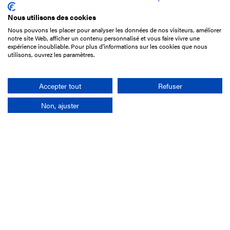
Nous utilisons des cookies
Nous pouvons les placer pour analyser les données de nos visiteurs, améliorer
15 Boulevard de Douaumont
notre site Web, afficher un contenu personnalisé et vous faire vivre une
75017 Paris
expérience inoubliable. Pour plus d'informations sur les cookies que nous
utilisons, ouvrez les paramètres.
01 49 10 20 29
Rechercher
Accepter tout
Refuser
Non, ajuster
L'entreprise
Mission France Galop
Gouvernance
Baromètre du Galop
Comptes sociaux
Comprendre les courses
Docuthèque
Métiers