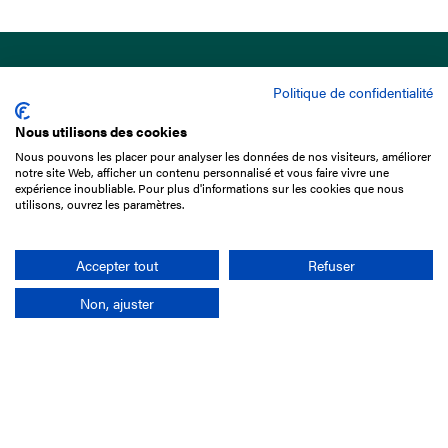
Politique de confidentialité
Nous utilisons des cookies
Nous pouvons les placer pour analyser les données de nos visiteurs, améliorer
15 Boulevard de Douaumont
notre site Web, afficher un contenu personnalisé et vous faire vivre une
75017 Paris
expérience inoubliable. Pour plus d'informations sur les cookies que nous
utilisons, ouvrez les paramètres.
01 49 10 20 29
Rechercher
Accepter tout
Refuser
Non, ajuster
L'entreprise
Mission France Galop
Gouvernance
Baromètre du Galop